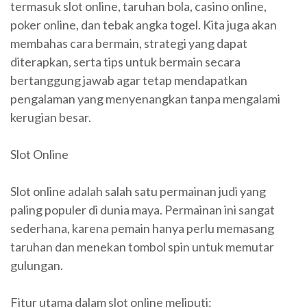
termasuk slot online, taruhan bola, casino online,
poker online, dan tebak angka togel. Kita juga akan
membahas cara bermain, strategi yang dapat
diterapkan, serta tips untuk bermain secara
bertanggung jawab agar tetap mendapatkan
pengalaman yang menyenangkan tanpa mengalami
kerugian besar.
Slot Online
Slot online adalah salah satu permainan judi yang
paling populer di dunia maya. Permainan ini sangat
sederhana, karena pemain hanya perlu memasang
taruhan dan menekan tombol spin untuk memutar
gulungan.
Fitur utama dalam slot online meliputi: