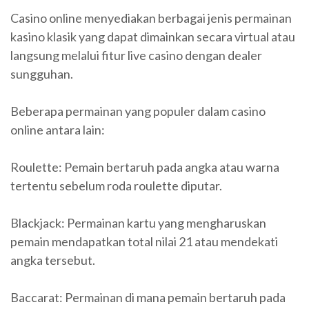
Casino online menyediakan berbagai jenis permainan
kasino klasik yang dapat dimainkan secara virtual atau
langsung melalui fitur live casino dengan dealer
sungguhan.
Beberapa permainan yang populer dalam casino
online antara lain:
Roulette: Pemain bertaruh pada angka atau warna
tertentu sebelum roda roulette diputar.
Blackjack: Permainan kartu yang mengharuskan
pemain mendapatkan total nilai 21 atau mendekati
angka tersebut.
Baccarat: Permainan di mana pemain bertaruh pada