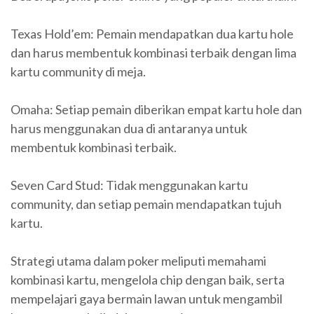
Texas Hold’em: Pemain mendapatkan dua kartu hole
dan harus membentuk kombinasi terbaik dengan lima
kartu community di meja.
Omaha: Setiap pemain diberikan empat kartu hole dan
harus menggunakan dua di antaranya untuk
membentuk kombinasi terbaik.
Seven Card Stud: Tidak menggunakan kartu
community, dan setiap pemain mendapatkan tujuh
kartu.
Strategi utama dalam poker meliputi memahami
kombinasi kartu, mengelola chip dengan baik, serta
mempelajari gaya bermain lawan untuk mengambil