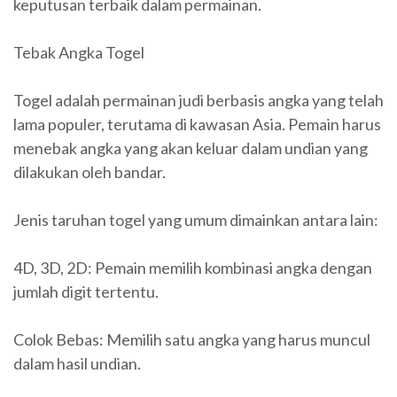
keputusan terbaik dalam permainan.
Tebak Angka Togel
Togel adalah permainan judi berbasis angka yang telah
lama populer, terutama di kawasan Asia. Pemain harus
menebak angka yang akan keluar dalam undian yang
dilakukan oleh bandar.
Jenis taruhan togel yang umum dimainkan antara lain:
4D, 3D, 2D: Pemain memilih kombinasi angka dengan
jumlah digit tertentu.
Colok Bebas: Memilih satu angka yang harus muncul
dalam hasil undian.