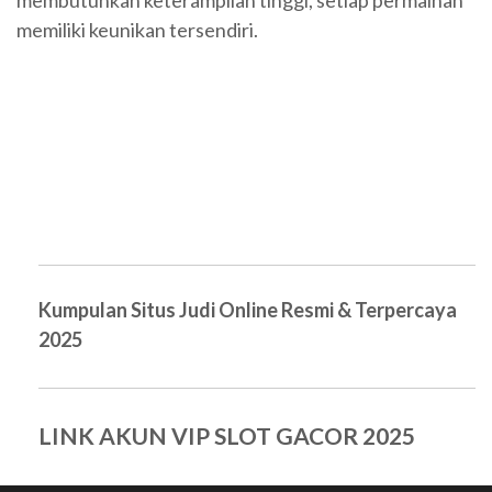
membutuhkan keterampilan tinggi, setiap permainan
memiliki keunikan tersendiri.
Kumpulan Situs Judi Online Resmi & Terpercaya
2025
LINK AKUN VIP SLOT GACOR 2025