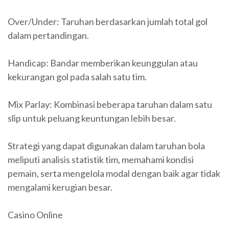
Over/Under: Taruhan berdasarkan jumlah total gol
dalam pertandingan.
Handicap: Bandar memberikan keunggulan atau
kekurangan gol pada salah satu tim.
Mix Parlay: Kombinasi beberapa taruhan dalam satu
slip untuk peluang keuntungan lebih besar.
Strategi yang dapat digunakan dalam taruhan bola
meliputi analisis statistik tim, memahami kondisi
pemain, serta mengelola modal dengan baik agar tidak
mengalami kerugian besar.
Casino Online